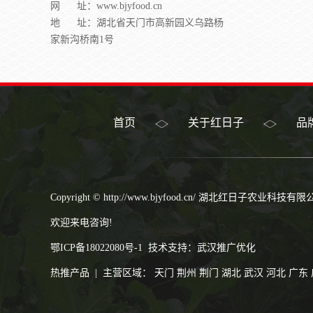
网 址：www.bjyfood.cn
地 址：湖北省天门市高新园义乌路杨
家新沟桥南1号
首页
关于红日子
品
Copyright © http://www.bjyfood.cn/ 湖北红日子农业科
欢迎来电咨询!
鄂ICP备18022080号-1
技术支持：
武汉推广优化
热推产品
| 主营区域：
天门
荆州
荆门
湖北
武汉
河北
广东