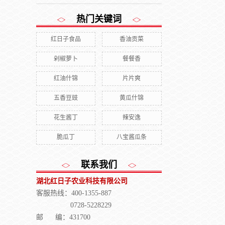
热门关键词
红日子食品
香油贡菜
剁椒萝卜
餐餐香
红油什锦
片片爽
五香豆豉
黄瓜什锦
花生酱丁
辣安逸
脆瓜丁
八宝酱瓜条
联系我们
湖北红日子农业科技有限公司
客服热线：400-1355-887
0728-5228229
邮 编：431700