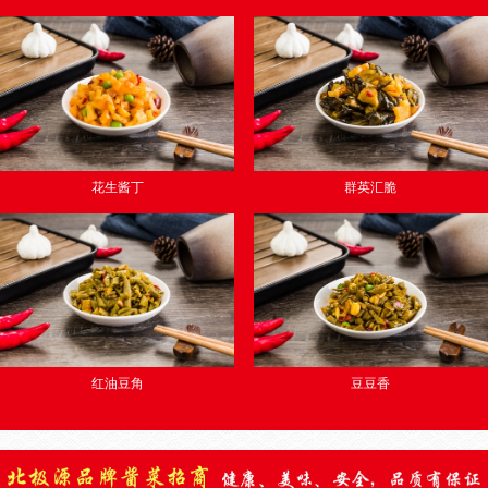
花生酱丁
群英汇脆
红油豆角
豆豆香