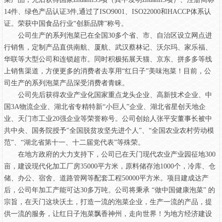
14件、绿色产品认证3件,通过了ISO9001、ISO22000和HACCP体系认
证。荣获中国食品行业“创新品牌”称号。
公司生产的系列泡菜已在全国30多个省、市、自治区设立网点进
行销售，定制产品直供南航、厦航、武汉蔡林记、沃尔玛、家乐福、
华联等大型公司和连锁超市。同时积极拓展天猫、京东、拼多多等线
上销售渠道，方便更多的消费者去享用“红日子”美味泡菜！目前，公
司生产的系列泡菜产品深受消费者青睐。
公司先后获得农业产业化国家重点龙头企业、高新技术企业、中
国3A物流企业、湖北省专精特新“小巨人”企业、湖北省星创天地企
业、天门市工业20强企业等荣誉称号。公司创始人张平安董事长被中
共中央、国务院授予"全国脱贫攻坚先进个人”、“全国农业农村劳动模
范”、“湖北省第十一、十二届党代表”等殊荣。
在地方政府的大力支持下，公司已在天门现代农业产业园征地300
亩，建设现代化加工厂房35000平方米，原料储存池1000个，冷库、仓
储、办公、宿舍、道路管网等配套工程50000平方米。项目建成达产
后，公司年加工产能可达30多万吨。公司将秉承 “做中国健康泡菜” 的
宗旨，在天门这块沃土，打造一流的泡菜企业，生产一流的产品，提
供一流的服务，让红日子泡菜飘香神州，走向世界！为地方经济建设