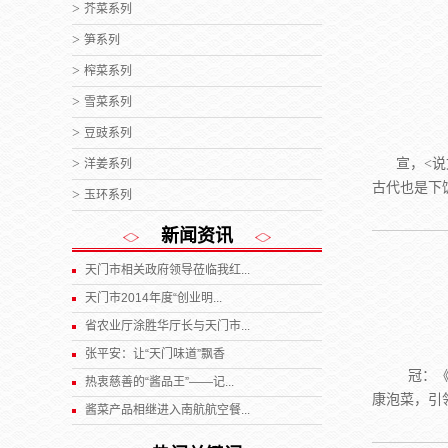
芥菜系列
笋系列
榨菜系列
雪菜系列
豆豉系列
宣，<
洋姜系列
古代也是下
玉环系列
新闻资讯
天门市相关政府领导莅临我红...
天门市2014年度“创业明...
省农业厅涂胜华厅长与天门市...
张平安：让“天门味道”飘香
冠：《
热衷慈善的“酱品王”——记...
康泡菜，引
酱菜产品相继进入南航航空餐...