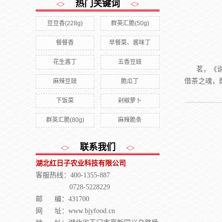
热门关键词
豆豆香(228g)
群英汇脆(50g)
餐餐香
早餐菜、酱味丁
花生酱丁
五香豆豉
茗，《
借茶之魂，
麻辣豆豉
脆瓜丁
下饭菜
剁椒萝卜
群英汇脆(80g)
麻辣脆条
联系我们
湖北红日子农业科技有限公司
客服热线：400-1355-887
0728-5228229
邮 编：431700
网 址：www.bjyfood.cn