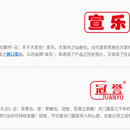
说文解字>云：天子大室也！宣乐，大室内之仙曲也。古代皇室贵族在大室
饭之
爽口菜
品。公司品牌“宣乐”，即表现了产品之历史悠久，又体现了在
礼记》云：至尊也，誉：荣耀也。冠誉，至尊之荣耀！天门酱菜几千年的
领行业的可持续发展！冠誉，不仅是天门酱菜传人的心愿，也是公司之目