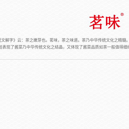
说文解字》云：茶之嫩芽也。茗味，茶之味道。茶乃中华传统文化之精髓。
既表现了酱菜乃中华传统文化之结晶，又体现了酱菜品质如茶一般值得细